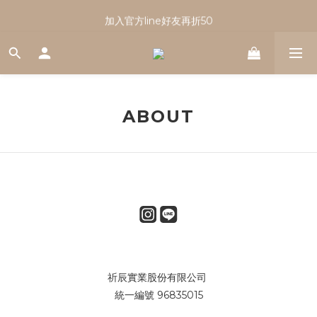
註冊會員享有100元購物金｜新會員看這篇！
加入官方line好友再折50
註冊會員享有100元購物金｜新會員看這篇！
ABOUT
祈辰實業股份有限公司
統一編號 96835015