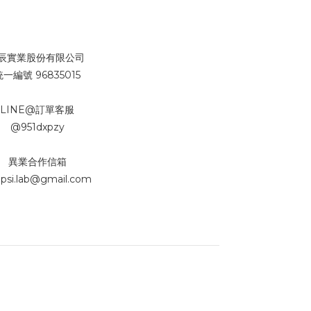
辰實業股份有限公司
統一編號 96835015
LINE@訂單客服
@951dxpzy
異業合作信箱
psi.lab@gmail.com