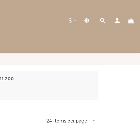
$
$1,200
24 Items per page