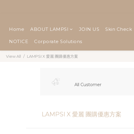
Home
ABOUT LAMPSI
JOIN US
Skin Check
NOTICE
Corporate Solutions
View All
LAMPSI X 愛麗 團購優惠方案
All Customer
LAMPSI X 愛麗 團購優惠方案