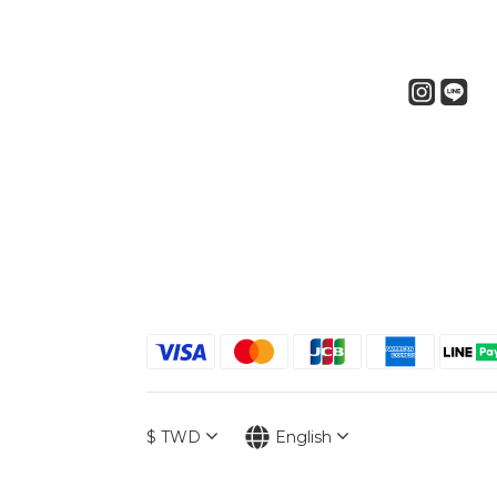
$
TWD
English