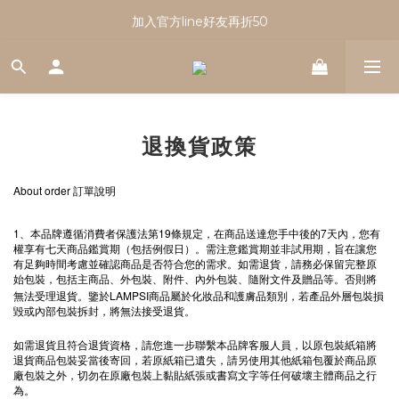
註冊會員享有100元購物金｜新會員看這篇！
加入官方line好友再折50
註冊會員享有100元購物金｜新會員看這篇！
退換貨政策
About order
訂單說明
1
19
7
、本品牌遵循消費者保護法第
條規定，在商品送達您手中後的
天內，您有
權享有七天商品鑑賞期（包括例假日）。需注意鑑賞期並非試用期，旨在讓您
有足夠時間考慮並確認商品是否符合您的需求。如需退貨，請務必保留完整原
始包裝，包括主商品、外包裝、附件、內外包裝、隨附文件及贈品等。否則將
LAMPSI
無法受理退貨。鑒於
商品屬於化妝品和護膚品類別，若產品外層包裝損
毀或內部包裝拆封，將無法接受退貨。
如需退貨且符合退貨資格，請您進一步聯繫本品牌客服人員，以原包裝紙箱將
退貨商品包裝妥當後寄回，若原紙箱已遺失，請另使用其他紙箱包覆於商品原
廠包裝之外，切勿在原廠包裝上黏貼紙張或書寫文字等任何破壞主體商品之行
為。