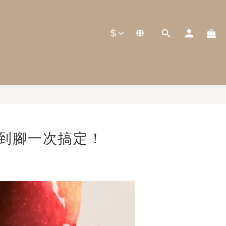
$
到腳一次搞定！