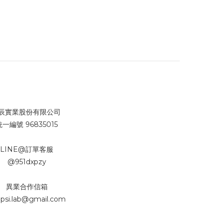
辰實業股份有限公司
統一編號 96835015
LINE@訂單客服
@951dxpzy
異業合作信箱
psi.lab@gmail.com