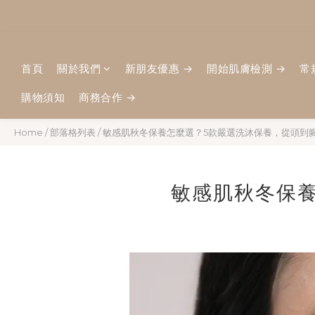
首頁
關於我們
新朋友優惠 →
開始肌膚檢測 →
常
購物須知
商務合作 →
Home
/
部落格列表
/
敏感肌秋冬保養怎麼選？5款嚴選洗沐保養，從頭到
敏感肌秋冬保