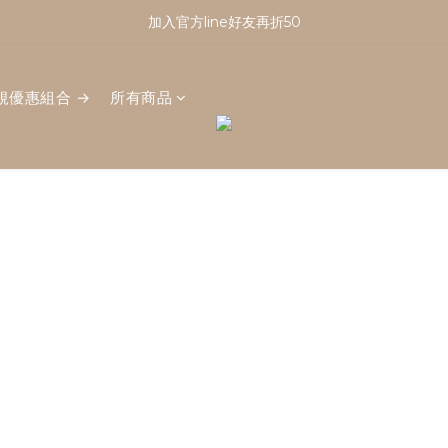
註冊會員享有100元購物金｜新會員看這篇！
加入官方line好友再折50
註冊會員享有100元購物金｜新會員看這篇！
規優惠組合 →
所有商品