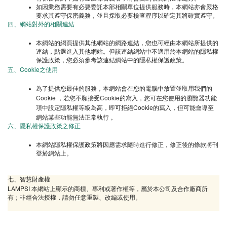
如因業務需要有必要委託本部相關單位提供服務時，本網站亦會嚴格
要求其遵守保密義務，並且採取必要檢查程序以確定其將確實遵守。
四、網站對外的相關連結
本網站的網頁提供其他網站的網路連結，您也可經由本網站所提供的
連結，點選進入其他網站。但該連結網站中不適用於本網站的隱私權
保護政策，您必須參考該連結網站中的隱私權保護政策。
Cookie
五、
之使用
為了提供您最佳的服務，本網站會在您的電腦中放置並取用我們的
Cookie
Cookie
，若您不願接受
的寫入，您可在您使用的瀏覽器功能
Cookie
項中設定隱私權等級為高，即可拒絕
的寫入，但可能會導至
網站某些功能無法正常執行
。
六、隱私權保護政策之修正
本網站隱私權保護政策將因應需求隨時進行修正，修正後的條款將刊
登於網站上。
七、智慧財產權
LAMPSI
本網站上顯示的商標、專利或著作權等，屬於本公司及合作廠商所
有；非經合法授權，請勿任意重製、改編或使用。