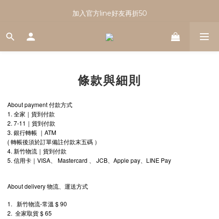
註冊會員享有100元購物金｜新會員看這篇！
加入官方line好友再折50
註冊會員享有100元購物金｜新會員看這篇！
條款與細則
About payment
付款方式
1.
全家｜貨到付款
2. 7-11
｜貨到付款
3.
ATM
銀行轉帳
｜
(
轉帳後須於訂單備註付款末五碼
）
4.
新竹物流｜貨到付款
5.
VISA
Mastercard
JCB
Apple pay
LINE Pay
信用卡｜
、
、
、
、
About delivery
物流、運送方式
1.
-
$ 90
新竹物流
常溫
2.
$ 65
全家取貨