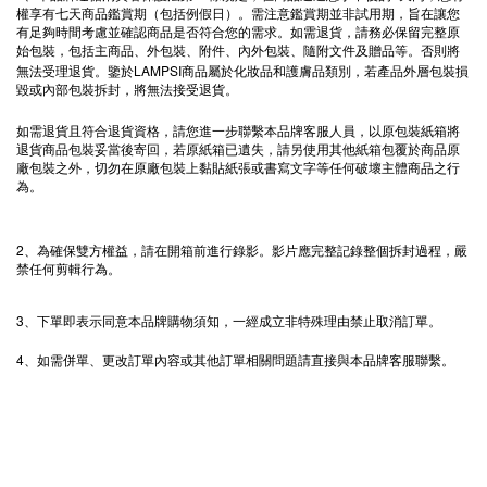
權享有七天商品鑑賞期（包括例假日）。需注意鑑賞期並非試用期，旨在讓您
有足夠時間考慮並確認商品是否符合您的需求。如需退貨，請務必保留完整原
始包裝，包括主商品、外包裝、附件、內外包裝、隨附文件及贈品等。否則將
LAMPSI
無法受理退貨。鑒於
商品屬於化妝品和護膚品類別，若產品外層包裝損
毀或內部包裝拆封，將無法接受退貨。
如需退貨且符合退貨資格，請您進一步聯繫本品牌客服人員，以原包裝紙箱將
退貨商品包裝妥當後寄回，若原紙箱已遺失，請另使用其他紙箱包覆於商品原
廠包裝之外，切勿在原廠包裝上黏貼紙張或書寫文字等任何破壞主體商品之行
為。
2
、為確保雙方權益，請在開箱前進行錄影。影片應完整記錄整個拆封過程，嚴
禁任何剪輯行為。
3
、下單即表示同意本品牌購物須知，一經成立非特殊理由禁止取消訂單。
4
、如需併單、更改訂單內容或其他訂單相關問題請直接與本品牌客服聯繫。