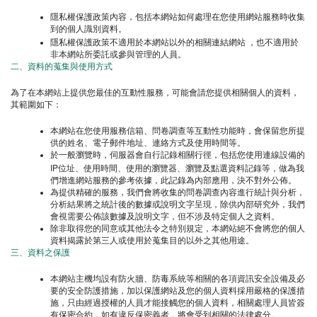
隱私權保護政策內容，包括本網站如何處理在您使用網站服務時收集
到的個人識別資料。
隱私權保護政策不適用於本網站以外的相關連結網站
，也不適用於
非本網站所委託或參與管理的人員。
二、資料的蒐集與使用方式
為了在本網站上提供您最佳的互動性服務，可能會請您提供相關個人的資料，
其範圍如下：
本網站在您使用服務信箱、問卷調查等互動性功能時，會保留您所提
供的姓名、電子郵件地址、連絡方式及使用時間等。
於一般瀏覽時，伺服器會自行記錄相關行徑，包括您使用連線設備的
IP
位址、使用時間、使用的瀏覽器、瀏覽及點選資料記錄等，做為我
們增進網站服務的參考依據，此記錄為內部應用，決不對外公佈。
為提供精確的服務，我們會將收集的問卷調查內容進行統計與分析，
分析結果將之統計後的數據或說明文字呈現，除供內部研究外，我們
會視需要公佈該數據及說明文字，但不涉及特定個人之資料。
除非取得您的同意或其他法令之特別規定，本網站絕不會將您的個人
資料揭露於第三人或使用於蒐集目的以外之其他用途。
三、資料之保護
本網站主機均設有防火牆、防毒系統等相關的各項資訊安全設備及必
要的安全防護措施，加以保護網站及您的個人資料採用嚴格的保護措
施，只由經過授權的人員才能接觸您的個人資料，相關處理人員皆簽
有保密合約，如有違反保密義者，將會受到相關的法律處分。