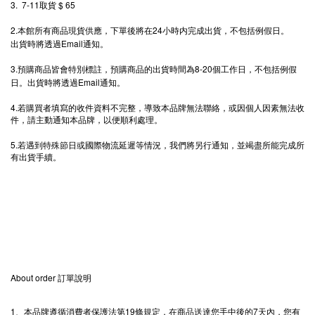
3. 7-11
$ 65
取貨
2.
24
本館所有商品現貨供應，下單後將在
小時内完成出貨，不包括例假日。
Email
出貨時將透過
通知。
3.
8-20
預購商品皆會特別標註，預購商品的出貨時間為
個工作日，不包括例假
Email
日。出貨時將透過
通知。
4.
若購買者填寫的收件資料不完整，導致本品牌無法聯絡，或因個人因素無法收
件，請主動通知本品牌，以便順利處理。
5.
若遇到特殊節日或國際物流延遲等情況，我們將另行通知，並竭盡所能完成所
有出貨手續。
About order
訂單說明
1
19
7
、本品牌遵循消費者保護法第
條規定，在商品送達您手中後的
天內，您有