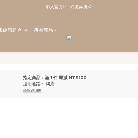
註冊會員享有100元購物金｜新會員看這篇！
加入官方line好友再折50
註冊會員享有100元購物金｜新會員看這篇！
規優惠組合 →
所有商品
指定商品：滿 1 件 即減 NT$100
適用通路：
網店
條款與細則