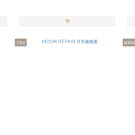
月亮水
蘋果面