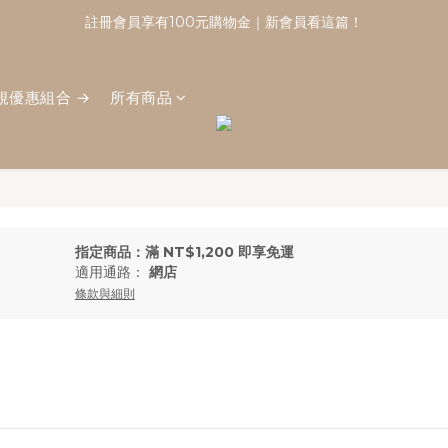
註冊會員享有100元購物金｜新會員看這篇！
註冊會員享有100元購物金｜新會員看這篇！
加入官方line好友再折50
規優惠組合 →
所有商品
註冊會員享有100元購物金｜新會員看這篇！
指定商品：滿 NT$1,200 即享免運
適用通路：
網店
條款與細則