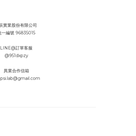
辰實業股份有限公司
統一編號 96835015
LINE@訂單客服
@951dxpzy
異業合作信箱
psi.lab@gmail.com